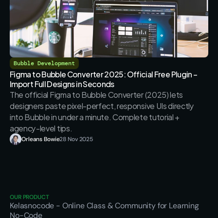
Bubble Development
Figma to Bubble Converter 2025: Official Free Plugin – 
Import Full Designs in Seconds
The official Figma to Bubble Converter (2025) lets 
designers paste pixel-perfect, responsive UIs directly 
into Bubble in under a minute. Complete tutorial + 
agency-level tips.
Orleans Bowie
28 Nov 2025
OUR PRODUCT
Kelasnocode
 - Online Class & Community for Learning 
No-Code