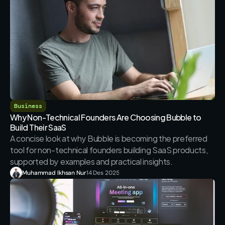
Business
Why Non-Technical Founders Are Choosing Bubble to 
Build Their SaaS
A concise look at why Bubble is becoming the preferred 
tool for non-technical founders building SaaS products, 
Muhammad Ikhsan Nur
14 Des 2025