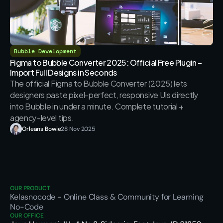
Bubble Development
Figma to Bubble Converter 2025: Official Free Plugin – 
Import Full Designs in Seconds
The official Figma to Bubble Converter (2025) lets 
designers paste pixel-perfect, responsive UIs directly 
into Bubble in under a minute. Complete tutorial + 
agency-level tips.
Orleans Bowie
28 Nov 2025
OUR PRODUCT
Kelasnocode
 - Online Class & Community for Learning 
No-Code
OUR OFFICE