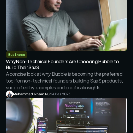
Business
Why Non-Technical Founders Are Choosing Bubble to 
Build Their SaaS
A concise look at why Bubble is becoming the preferred 
tool for non-technical founders building SaaS products, 
Muhammad Ikhsan Nur
14 Des 2025